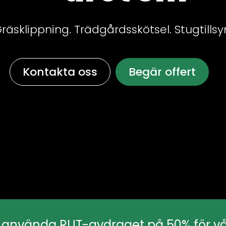
räsklippning. Trädgårdsskötsel. Stugtillsy
Kontakta oss
Begär offert
n använda RUT-avdraget på 50% för vå