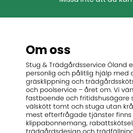
Om oss
Stug & Trädgårdsservice Öland e
personlig och pålitlig hjälp med a
gräsklippning och trädgårdsskötsel
och poolservice – året om. Vi vän
fastboende och fritidshusägare s
välskött tomt och stuga utan krå
mest efterfrågade tjänster finns
klippabonnemang, rabattskötsel
trädgårdsdesign och trädfällnin