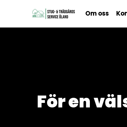
Om oss
Kon
För en vä