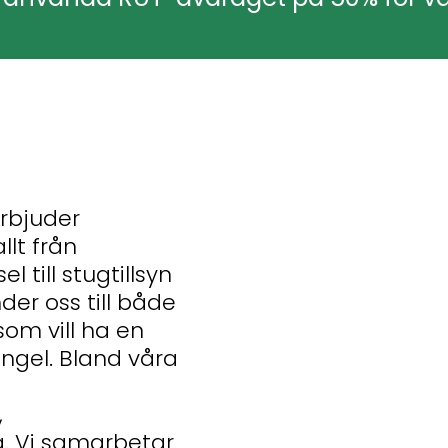
rbjuder
llt från
 till stugtillsyn
der oss till både
om vill ha en
ngel. Bland våra
,
g. Vi samarbetar