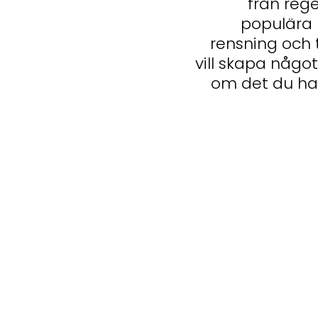
från reg
populära 
rensning och
vill skapa något
om det du har