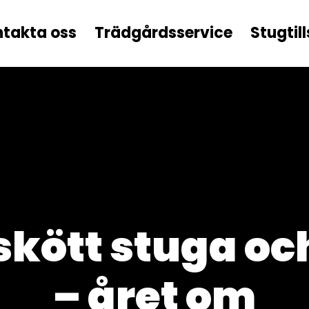
takta oss
Trädgårdsservice
Stugtil
lskött stuga oc
– året om