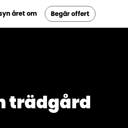
lsyn året om
Begär offert
h trädgård